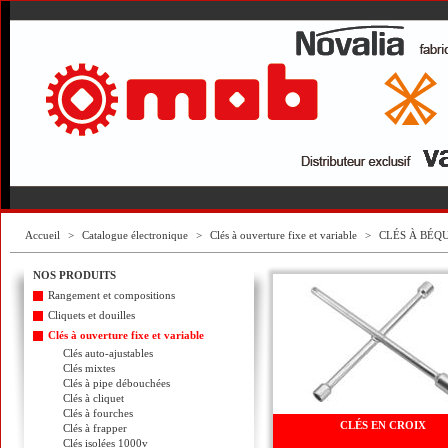
Accueil
>
Catalogue électronique
>
Clés à ouverture fixe et variable
>
CLÉS À BÉQ
NOS PRODUITS
Rangement et compositions
Cliquets et douilles
Clés à ouverture fixe et variable
Clés auto-ajustables
Clés mixtes
Clés à pipe débouchées
Clés à cliquet
Clés à fourches
CLÉS EN CROIX
Clés à frapper
Clés isolées 1000v