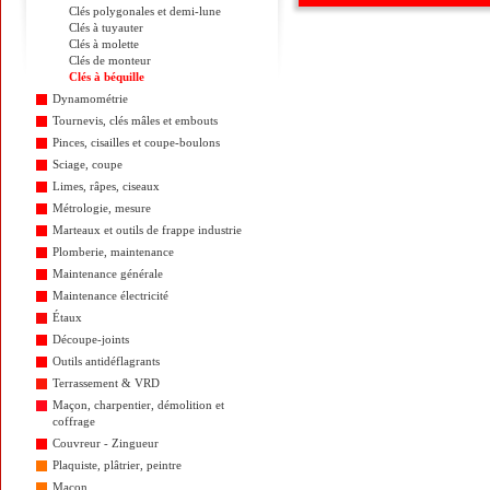
Clés polygonales et demi-lune
Clés à tuyauter
Clés à molette
Clés de monteur
Clés à béquille
Dynamométrie
Tournevis, clés mâles et embouts
Pinces, cisailles et coupe-boulons
Sciage, coupe
Limes, râpes, ciseaux
Métrologie, mesure
Marteaux et outils de frappe industrie
Plomberie, maintenance
Maintenance générale
Maintenance électricité
Étaux
Découpe-joints
Outils antidéflagrants
Terrassement & VRD
Maçon, charpentier, démolition et
coffrage
Couvreur - Zingueur
Plaquiste, plâtrier, peintre
Maçon