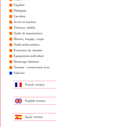
Façadier
Dallagiste
Carreleur
Accès en hauteur
Tréteaux, établis
Outils de manutention
Mesure, traçage, coupe
Outils multi-métiers
Protection du chantier
Equipement individuel
Nettoyage bâtiment
Terrasse - construction bois
Vallorbe
French version
English version
Spain version